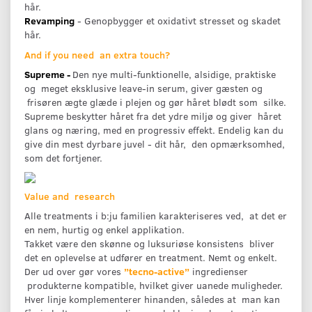
hår.
Revamping
- Genopbygger et oxidativt stresset og skadet
hår.
And if you need an extra touch?
Supreme -
Den nye multi-funktionelle, alsidige, praktiske
og meget eksklusive leave-in serum, giver gæsten og
frisøren ægte glæde i plejen og gør håret blødt som silke.
Supreme beskytter håret fra det ydre miljø og giver håret
glans og næring, med en progressiv eﬀekt. Endelig kan du
give din mest dyrbare juvel - dit hår, den opmærksomhed,
som det fortjener.
Value and research
Alle treatments i b:ju familien karakteriseres ved, at det er
en nem, hurtig og enkel applikation.
Takket være den skønne og luksuriøse konsistens bliver
det en oplevelse at udfører en treatment. Nemt og enkelt.
Der ud over gør vores
”tecno-active”
ingredienser
produkterne kompatible, hvilket giver uanede muligheder.
Hver linje komplementerer hinanden, således at man kan