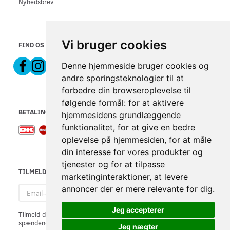
Nyhedsbrev
Vi bruger cookies
FIND OS PÅ
Denne hjemmeside bruger cookies og
andre sporingsteknologier til at
forbedre din browseroplevelse til
følgende formål:
for at aktivere
BETALINGSMETODER
hjemmesidens grundlæggende
funktionalitet
,
for at give en bedre
oplevelse på hjemmesiden
,
for at måle
din interesse for vores produkter og
tjenester og for at tilpasse
TILMELD NYHEDSBREV
marketinginteraktioner
,
at levere
Email-
annoncer der er mere relevante for dig
.
adresse
Jeg accepterer
Tilmeld dig vores nyhedsbrev og modtag gode tilbud samt andre
spændende nyheder direkte i din indbakke.
Jeg nægter