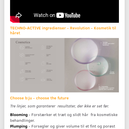
TECHNO-ACTIVE ingredienser - Revolution - Kosmetik til
håret
Choose b:ju - choose the future
Tre linjer,
som
garanterer
resultater,
der
ikke
er
set
før.
Blooming
- Forstærker et træt og slidt hår fra kosmetiske
behandlinger.
Plumping
- Forsegler og giver volume til et ﬁnt og porøst