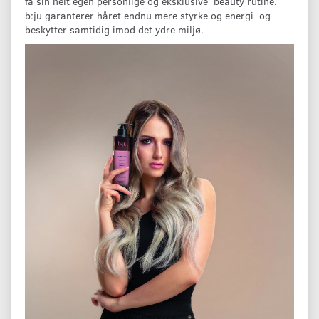
få sin helt egen personlige og eksklusive beauty rutine.
b:ju garanterer håret endnu mere styrke og energi og
beskytter samtidig imod det ydre miljø.