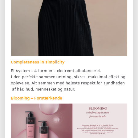
Completeness in simplicity
Et system - 4 formler - ekstremt afbalanceret.
I den perfekte sammensætning, sikres maksimal effekt og
oplevelse. Alt sammen med højeste respekt for sundheden
af hår, hud, mennesket og natur.
Blooming – Forstærkende