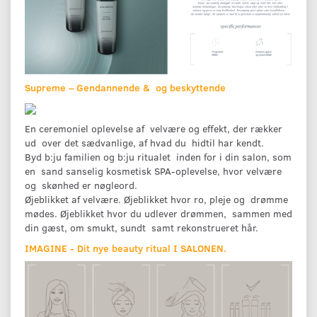
Supreme – Gendannende & og beskyttende
En ceremoniel oplevelse af velvære og effekt, der rækker
ud over det sædvanlige, af hvad du hidtil har kendt.
Byd b:ju familien og b:ju ritualet inden for i din salon, som
en sand sanselig kosmetisk SPA-oplevelse, hvor velvære
og skønhed er nøgleord.
Øjeblikket af velvære. Øjeblikket hvor ro, pleje og drømme
mødes. Øjeblikket hvor du udlever drømmen, sammen med
din gæst, om smukt, sundt samt rekonstrueret hår.
IMAGINE - Dit nye beauty ritual I SALONEN.