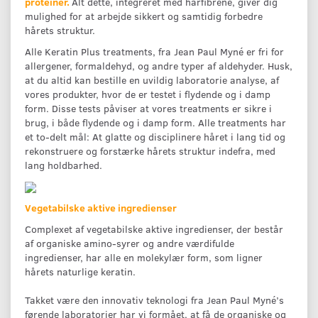
proteiner.
Alt dette, integreret med hårfibrene, giver dig
mulighed for at arbejde sikkert og samtidig forbedre
hårets struktur.
Alle Keratin Plus treatments, fra Jean Paul Myné er fri for
allergener, formaldehyd, og andre typer af aldehyder. Husk,
at du altid kan bestille en uvildig laboratorie analyse, af
vores produkter, hvor de er testet i flydende og i damp
form. Disse tests påviser at vores treatments er sikre i
brug, i både flydende og i damp form. Alle treatments har
et to-delt mål: At glatte og disciplinere håret i lang tid og
rekonstruere og forstærke hårets struktur indefra, med
lang holdbarhed.
Vegetabilske aktive ingredienser
Complexet af vegetabilske aktive ingredienser, der består
af organiske amino-syrer og andre værdifulde
ingredienser, har alle en molekylær form, som ligner
hårets naturlige keratin.
Takket være den innovativ teknologi fra Jean Paul Myné’s
førende laboratorier har vi formået, at få de organiske og