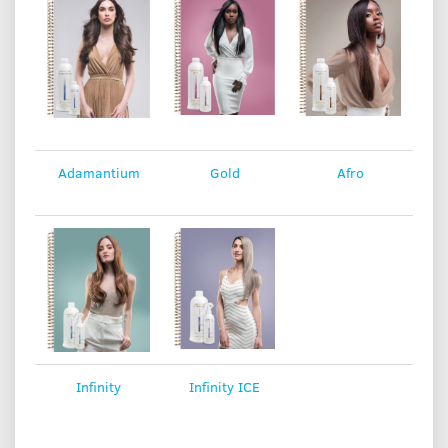
Adamantium
Gold
Afro
Infinity
Infinity ICE