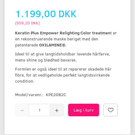
1.199,00 DKK
(
959,20 DKK
)
Keratin
Plus
Empower
Relighting
Color
treatmen
t er
en rekonstruerende maske beriget med den
patenterede
OXILAMINE®
.
Ideel til at give langtidsholdbar levende hårfarve,
mens shine og blødhed bevares.
Formlen er også ideel til at reparerer skadede hår
fibre, for at vedligeholde perfekt langtidsvirkende
condition.
Model/varenr.:
KPE20B2C
Læg i kurv