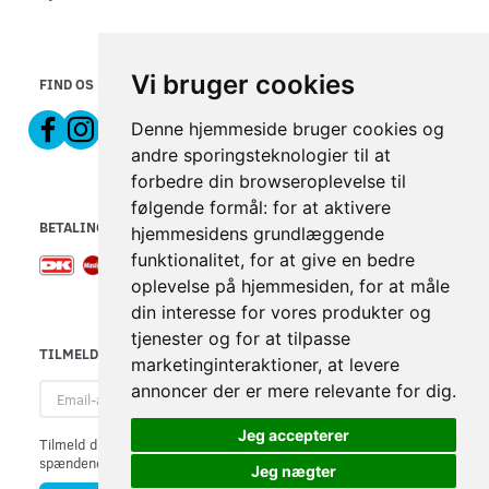
Vi bruger cookies
FIND OS PÅ
Denne hjemmeside bruger cookies og
andre sporingsteknologier til at
forbedre din browseroplevelse til
følgende formål:
for at aktivere
BETALINGSMETODER
hjemmesidens grundlæggende
funktionalitet
,
for at give en bedre
oplevelse på hjemmesiden
,
for at måle
din interesse for vores produkter og
tjenester og for at tilpasse
TILMELD NYHEDSBREV
marketinginteraktioner
,
at levere
Email-
annoncer der er mere relevante for dig
.
adresse
Jeg accepterer
Tilmeld dig vores nyhedsbrev og modtag gode tilbud samt andre
spændende nyheder direkte i din indbakke.
Jeg nægter