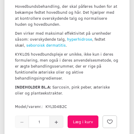
Hovedbundsbehandling, der skal påføres huden for at
bekæmpe fedtet hovedbund og hår. Det hjælper med
at kontrollere overskydende talg og normalisere
huden og hovedbunden.
Den virker med maksimal effektivitet på urenheder
såsom: overskydende talg,
hyperhidrose
, fedtet
skæl,
seboroisk dermatitis
.
KYKLOS hovedbundspleje er unikke, ikke kun i deres
formulering, men også i deres anvendelsesmetode, og
er ægte behandlingsserummer, der er rige på
funktionelle æteriske olier og aktive
behandlingsingredienser.
INDEHOLDER BL.A:
Sarcosin, pink peber, æteriske
olier og planteekstrakter.
Model/varenr.:
KYLI04B2C
Læg i kurv