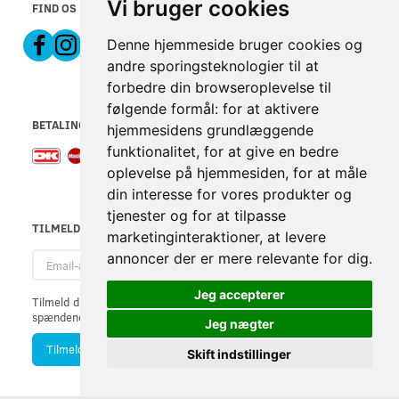
Vi bruger cookies
FIND OS PÅ
Denne hjemmeside bruger cookies og
andre sporingsteknologier til at
forbedre din browseroplevelse til
følgende formål:
for at aktivere
BETALINGSMETODER
hjemmesidens grundlæggende
funktionalitet
,
for at give en bedre
oplevelse på hjemmesiden
,
for at måle
din interesse for vores produkter og
tjenester og for at tilpasse
TILMELD NYHEDSBREV
marketinginteraktioner
,
at levere
Email-
annoncer der er mere relevante for dig
.
adresse
Jeg accepterer
Tilmeld dig vores nyhedsbrev og modtag gode tilbud samt andre
spændende nyheder direkte i din indbakke.
Jeg nægter
Tilmeld
Afmeld
Skift indstillinger