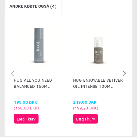
ANDRE KØBTE OGSÅ (4)
HUG ALL YOU NEED
HUG ENJOYABLE VETIVER
H
BALANCED 150ML
OIL INTENSE 100ML
W
195,00 DKK
249,00 DKK
1
(
156,00 DKK
)
(
199,20 DKK
)
(
1
Læg i kurv
Læg i kurv