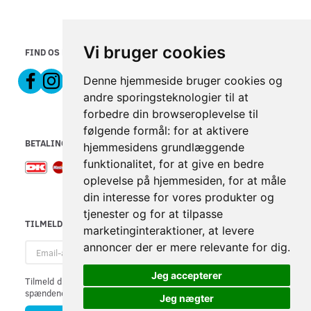
Vi bruger cookies
FIND OS PÅ
Denne hjemmeside bruger cookies og
andre sporingsteknologier til at
forbedre din browseroplevelse til
følgende formål:
for at aktivere
BETALINGSMETODER
hjemmesidens grundlæggende
funktionalitet
,
for at give en bedre
oplevelse på hjemmesiden
,
for at måle
din interesse for vores produkter og
tjenester og for at tilpasse
TILMELD NYHEDSBREV
marketinginteraktioner
,
at levere
Email-
annoncer der er mere relevante for dig
.
adresse
Jeg accepterer
Tilmeld dig vores nyhedsbrev og modtag gode tilbud samt andre
spændende nyheder direkte i din indbakke.
Jeg nægter