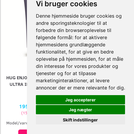
Vi bruger cookies
Denne hjemmeside bruger cookies og
andre sporingsteknologier til at
forbedre din browseroplevelse til
følgende formål:
for at aktivere
hjemmesidens grundlæggende
funktionalitet
,
for at give en bedre
oplevelse på hjemmesiden
,
for at måle
din interesse for vores produkter og
tjenester og for at tilpasse
HUG ENJOYABLE HAIR GEL
NAVITAS ORGANIC TOUCH
marketinginteraktioner
,
at levere
ULTRA INTENSE 150ML
CAROB SHAMPOO 250ML
annoncer der er mere relevante for dig
.
Jeg accepterer
195,00 DKK
199,00 DKK
Jeg nægter
(
156,00 DKK
)
(
159,20 DKK
)
Skift indstillinger
Model/varenr.:
HUGE02B2C
Model/varenr.:
NOT309B2C