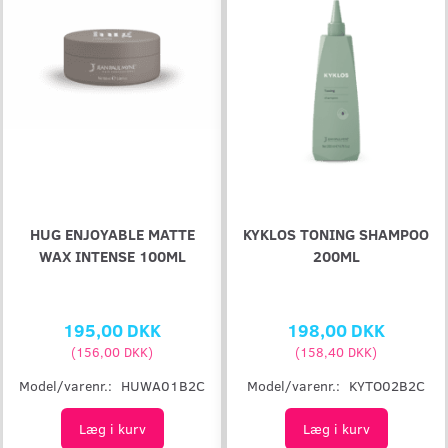
HUG ENJOYABLE MATTE
KYKLOS TONING SHAMPOO
WAX INTENSE 100ML
200ML
195,00 DKK
198,00 DKK
(
156,00 DKK
)
(
158,40 DKK
)
Model/varenr.:
HUWA01B2C
Model/varenr.:
KYTO02B2C
Læg i kurv
Læg i kurv