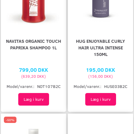
NAVITAS ORGANIC TOUCH
HUG ENJOYABLE CURLY
PAPRIKA SHAMPOO 1L
HAIR ULTRA INTENSE
150ML
799,00 DKK
195,00 DKK
(
639,20 DKK
)
(
156,00 DKK
)
Model/varenr.:
NOT107B2C
Model/varenr.:
HUSE03B2C
Læg i kurv
Læg i kurv
-50%