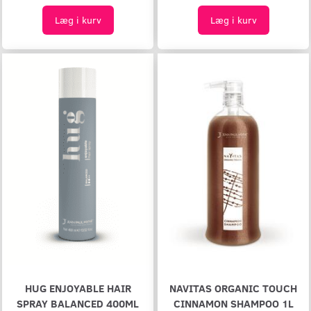
Læg i kurv
Læg i kurv
HUG ENJOYABLE HAIR
NAVITAS ORGANIC TOUCH
SPRAY BALANCED 400ML
CINNAMON SHAMPOO 1L