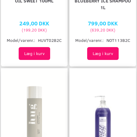
OIL SWEET 100ML
BLUEBERRY ICE SHAMPOO
1L
249,00 DKK
799,00 DKK
(
199,20 DKK
)
(
639,20 DKK
)
Model/varenr.:
HUVT02B2C
Model/varenr.:
NOT113B2C
Læg i kurv
Læg i kurv