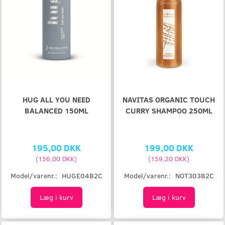
HUG ALL YOU NEED
NAVITAS ORGANIC TOUCH
BALANCED 150ML
CURRY SHAMPOO 250ML
195,00 DKK
199,00 DKK
(
156,00 DKK
)
(
159,20 DKK
)
Model/varenr.:
HUGE04B2C
Model/varenr.:
NOT303B2C
Læg i kurv
Læg i kurv