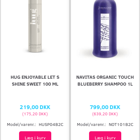
HUG ENJOYABLE LET S
NAVITAS ORGANIC TOUCH
SHINE SWEET 100 ML
BLUEBERRY SHAMPOO 1L
219,00 DKK
799,00 DKK
(
175,20 DKK
)
(
639,20 DKK
)
Model/varenr.:
HUSP04B2C
Model/varenr.:
NOT101B2C
Læg i kurv
Læg i kurv