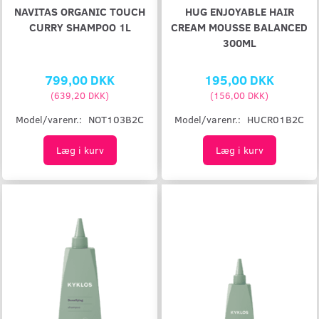
NAVITAS ORGANIC TOUCH
HUG ENJOYABLE HAIR
CURRY SHAMPOO 1L
CREAM MOUSSE BALANCED
300ML
799,00 DKK
195,00 DKK
(
639,20 DKK
)
(
156,00 DKK
)
Model/varenr.:
NOT103B2C
Model/varenr.:
HUCR01B2C
Læg i kurv
Læg i kurv