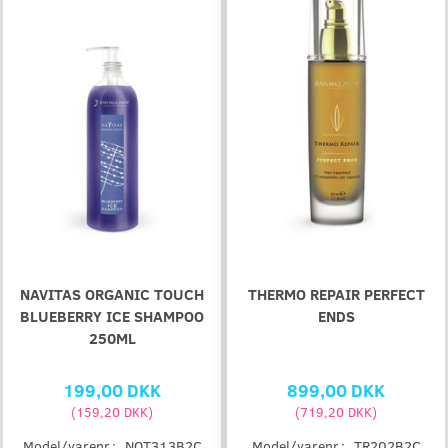
NAVITAS ORGANIC TOUCH
THERMO REPAIR PERFECT
BLUEBERRY ICE SHAMPOO
ENDS
250ML
199,00 DKK
899,00 DKK
(
159,20 DKK
)
(
719,20 DKK
)
Model/varenr.:
NOT313B2C
Model/varenr.:
TR202B2C