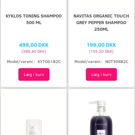
KYKLOS TONING SHAMPOO
NAVITAS ORGANIC TOUCH
500 ML
GREY PEPPER SHAMPOO
250ML
498,00 DKK
199,00 DKK
(
398,40 DKK
)
(
159,20 DKK
)
Model/varenr.:
KYTO01B2C
Model/varenr.:
NOT306B2C
Læg i kurv
Læg i kurv