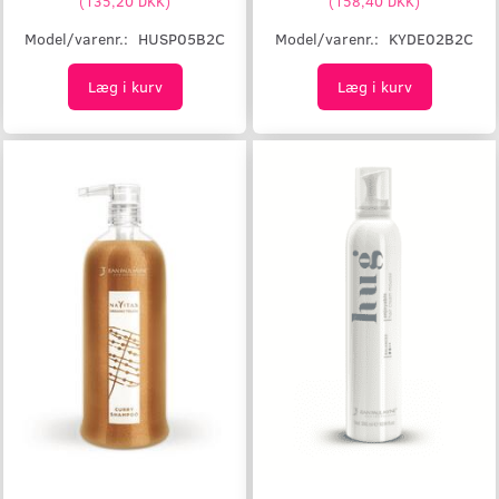
(
135,20 DKK
)
(
158,40 DKK
)
Model/varenr.:
HUSP05B2C
Model/varenr.:
KYDE02B2C
Læg i kurv
Læg i kurv