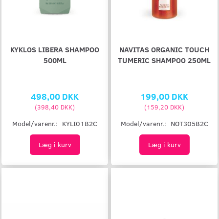
KYKLOS LIBERA SHAMPOO
NAVITAS ORGANIC TOUCH
500ML
TUMERIC SHAMPOO 250ML
498,00 DKK
199,00 DKK
(
398,40 DKK
)
(
159,20 DKK
)
Model/varenr.:
KYLI01B2C
Model/varenr.:
NOT305B2C
Læg i kurv
Læg i kurv