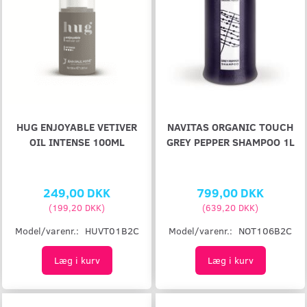
HUG ENJOYABLE VETIVER
NAVITAS ORGANIC TOUCH
OIL INTENSE 100ML
GREY PEPPER SHAMPOO 1L
249,00 DKK
799,00 DKK
(
199,20 DKK
)
(
639,20 DKK
)
Model/varenr.:
HUVT01B2C
Model/varenr.:
NOT106B2C
Læg i kurv
Læg i kurv