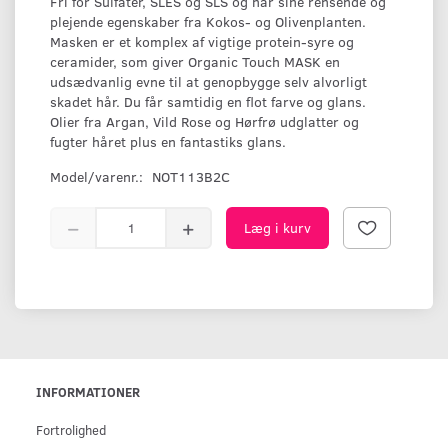
Fri for Sulfater, SLES og SLS og har sine rensende og
plejende egenskaber fra Kokos- og Olivenplanten.
Masken er et komplex af vigtige protein-syre og
ceramider, som giver Organic Touch MASK en
udsædvanlig evne til at genopbygge selv alvorligt
skadet hår. Du får samtidig en flot farve og glans.
Olier fra Argan, Vild Rose og Hørfrø udglatter og
fugter håret plus en fantastiks glans.
Model/varenr.:
NOT113B2C
Læg i kurv
INFORMATIONER
Fortrolighed