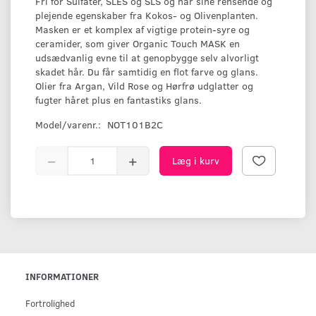
Fri for Sulfater, SLES og SLS og har sine rensende og
plejende egenskaber fra Kokos- og Olivenplanten.
Masken er et komplex af vigtige protein-syre og
ceramider, som giver Organic Touch MASK en
udsædvanlig evne til at genopbygge selv alvorligt
skadet hår. Du får samtidig en flot farve og glans.
Olier fra Argan, Vild Rose og Hørfrø udglatter og
fugter håret plus en fantastiks glans.
Model/varenr.:
NOT101B2C
Læg i kurv
INFORMATIONER
Fortrolighed