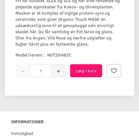
Fri for Sulfater, SLES og SLS og har sine rensende og
plejende egenskaber fra Kokos- og Olivenplanten.
Masken er et komplex af vigtige protein-syre og
ceramider, som giver Organic Touch MASK en
udsædvanlig evne til at genopbygge selv alvorligt
skadet hår. Du får samtidig en flot farve og glans.
Olier fra Argan, Vild Rose og Hørfrø udglatter og
fugter håret plus en fantastiks glans.
Model/varenr.:
NOT204B2C
Læg i kurv
INFORMATIONER
Fortrolighed