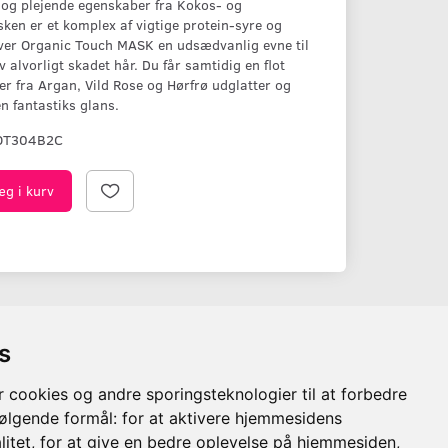
 og plejende egenskaber fra Kokos- og
ken er et komplex af vigtige protein-syre og
ver Organic Touch MASK en udsædvanlig evne til
 alvorligt skadet hår. Du får samtidig en flot
ier fra Argan, Vild Rose og Hørfrø udglatter og
en fantastiks glans.
OT304B2C
æg i kurv
s
TILMELD NYHEDSBREV
Email-
cookies og andre sporingsteknologier til at forbedre
adresse
følgende formål:
for at aktivere hjemmesidens
Tilmeld dig vores nyhedsbrev og
itet
,
for at give en bedre oplevelse på hjemmesiden
,