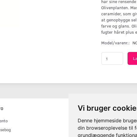
har sine rensende
Olivenplanten. Mas
ceramider, som gi
at genopbygge selv
farve og glans. Ol
fugter håret plus 
Model/varenr.:
N
L
Vi bruger cookie
TO
FIND OS PÅ
Denne hjemmeside bruger 
onto
din browseroplevelse til 
ssebog
grundlæggende funktional