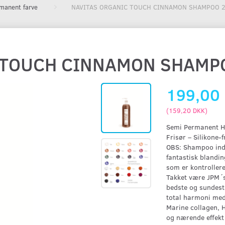
manent farve
NAVITAS ORGANIC TOUCH CINNAMON SHAMPOO 
 TOUCH CINNAMON SHAMP
199,00
(
159,20 DKK
)
Semi Permanent Hå
Frisør – Silikone-f
OBS: Shampoo ind
fantastisk blandi
som er kontrollere
Takket være JPM´s 
bedste og sundeste
total harmoni me
Marine collagen, 
og nærende effekt 