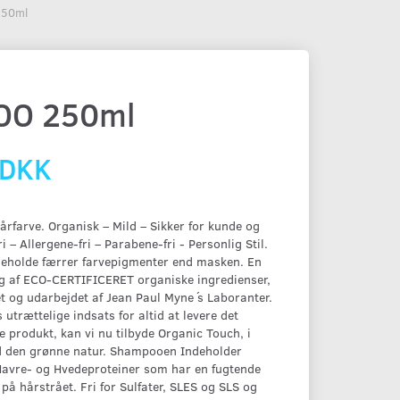
250ml
OO 250ml
 DKK
rfarve. Organisk – Mild – Sikker for kunde og
ri – Allergene-fri – Parabene-fri - Personlig Stil.
eholde færrer farvepigmenter end masken. En
ng af ECO-CERTIFICERET organiske ingredienser,
t og udarbejdet af Jean Paul Myne ́s Laboranter.
utrættelige indsats for altid at levere det
 produkt, kan vi nu tilbyde Organic Touch, i
d den grønne natur. Shampooen Indeholder
Havre- og Hvedeproteiner som har en fugtende
på hårstrået. Fri for Sulfater, SLES og SLS og