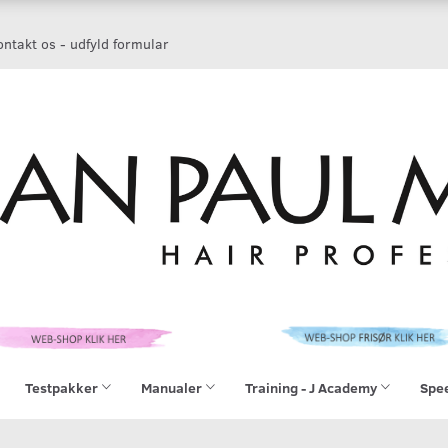
ntakt os - udfyld formular
Testpakker
Manualer
Training - J Academy
Spe