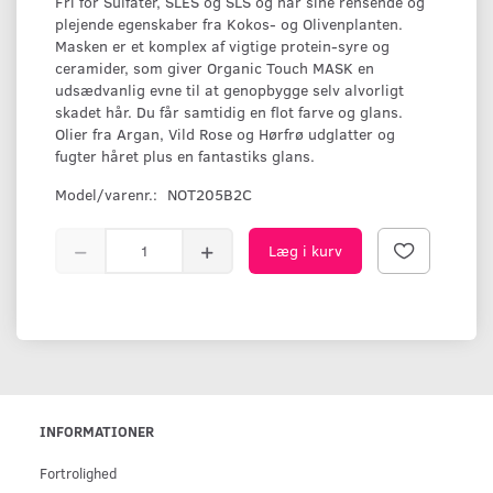
Fri for Sulfater, SLES og SLS og har sine rensende og
plejende egenskaber fra Kokos- og Olivenplanten.
Masken er et komplex af vigtige protein-syre og
ceramider, som giver Organic Touch MASK en
udsædvanlig evne til at genopbygge selv alvorligt
skadet hår. Du får samtidig en flot farve og glans.
Olier fra Argan, Vild Rose og Hørfrø udglatter og
fugter håret plus en fantastiks glans.
Model/varenr.:
NOT205B2C
Læg i kurv
INFORMATIONER
Fortrolighed